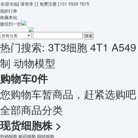
欢迎光临
[ 请登录 ]
[ 免费注册 ]
131 5529 7675
我的订单
收藏本站
微信扫一扫
搜索
热门搜索:
3T3细胞
4T1
A549
制
动物模型
购物车
0
件
您购物车暂商品，赶紧选购吧
全部商品分类
现货细胞株
>
热销细胞
耐药细胞
稳转细胞