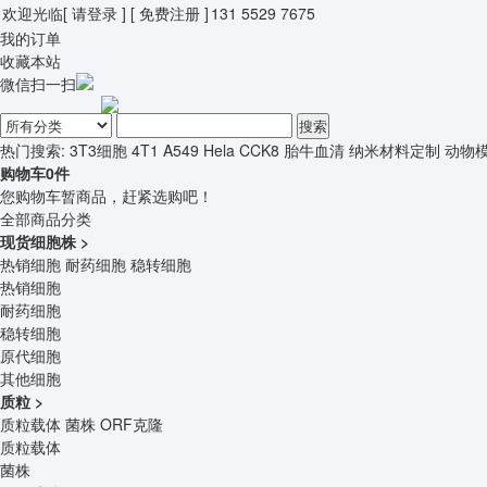
欢迎光临
[ 请登录 ]
[ 免费注册 ]
131 5529 7675
我的订单
收藏本站
微信扫一扫
搜索
热门搜索:
3T3细胞
4T1
A549
Hela
CCK8
胎牛血清
纳米材料定制
动物
购物车
0
件
您购物车暂商品，赶紧选购吧！
全部商品分类
现货细胞株
>
热销细胞
耐药细胞
稳转细胞
热销细胞
耐药细胞
稳转细胞
原代细胞
其他细胞
质粒
>
质粒载体
菌株
ORF克隆
质粒载体
菌株