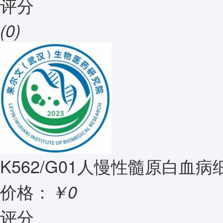
评分
(0)
K562/G01人慢性髓原白血
价格：
￥0
评分