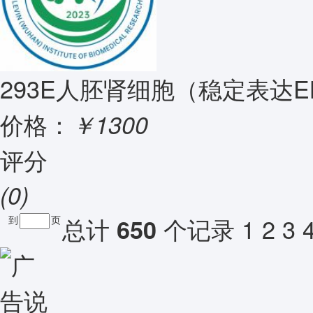
293E人胚肾细胞（稳定表达E
价格：
￥1300
评分
(0)
总计
个记录
1
2
3
650
到
页