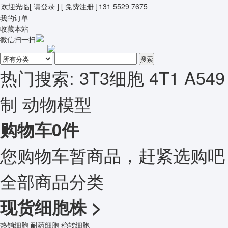
欢迎光临
[ 请登录 ]
[ 免费注册 ]
131 5529 7675
我的订单
收藏本站
微信扫一扫
搜索
热门搜索:
3T3细胞
4T1
A549
制
动物模型
购物车
0
件
您购物车暂商品，赶紧选购吧
全部商品分类
现货细胞株
>
热销细胞
耐药细胞
稳转细胞