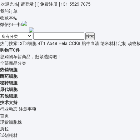
欢迎光临
[ 请登录 ]
[ 免费注册 ]
131 5529 7675
我的订单
收藏本站
微信扫一扫
搜索
热门搜索:
3T3细胞
4T1
A549
Hela
CCK8
胎牛血清
纳米材料定制
动物
购物车
0
件
您购物车暂商品，赶紧选购吧！
全部商品分类
热销细胞
耐药细胞
稳转细胞
原代细胞
其他细胞
技术支持
行业动态
注意事项
首页
现货细胞株
质粒
试剂耗材