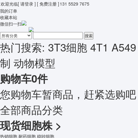
欢迎光临
[ 请登录 ]
[ 免费注册 ]
131 5529 7675
我的订单
收藏本站
微信扫一扫
搜索
热门搜索:
3T3细胞
4T1
A549
制
动物模型
购物车
0
件
您购物车暂商品，赶紧选购吧
全部商品分类
现货细胞株
>
热销细胞
耐药细胞
稳转细胞