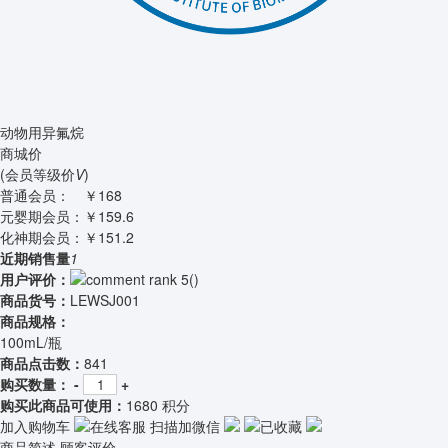
动物用异氟烷
商城价
(会员等级价
V
)
普通会员：
￥168
元婴期会员：
￥159.6
化神期会员：
￥151.2
近期销售量
1
用户评价：
(
)
商品货号：
LEWSJ001
商品规格：
100mL/瓶
商品点击数：
841
购买数量：
-
+
购买此商品可使用：
1680 积分
加入购物车
在线客服
扫描加微信
已收藏
商品简述
顾客评价