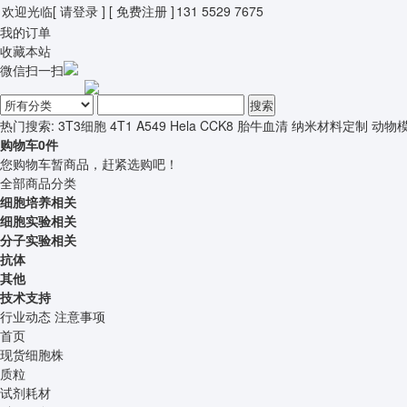
欢迎光临
[ 请登录 ]
[ 免费注册 ]
131 5529 7675
我的订单
收藏本站
微信扫一扫
搜索
热门搜索:
3T3细胞
4T1
A549
Hela
CCK8
胎牛血清
纳米材料定制
动物
购物车
0
件
您购物车暂商品，赶紧选购吧！
全部商品分类
细胞培养相关
细胞实验相关
分子实验相关
抗体
其他
技术支持
行业动态
注意事项
首页
现货细胞株
质粒
试剂耗材