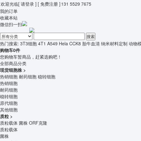
欢迎光临
[ 请登录 ]
[ 免费注册 ]
131 5529 7675
我的订单
收藏本站
微信扫一扫
搜索
热门搜索:
3T3细胞
4T1
A549
Hela
CCK8
胎牛血清
纳米材料定制
动物
购物车
0
件
您购物车暂商品，赶紧选购吧！
全部商品分类
现货细胞株
>
热销细胞
耐药细胞
稳转细胞
热销细胞
耐药细胞
稳转细胞
原代细胞
其他细胞
质粒
>
质粒载体
菌株
ORF克隆
质粒载体
菌株