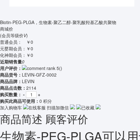
Biotin-PEG-PLGA，生物素-聚乙二醇-聚乳酸羟基乙酸共聚物
商城价
(会员等级价
V
)
普通会员：
￥0
元婴期会员：
￥0
化神期会员：
￥0
近期销售量
0
用户评价：
(
)
商品货号：
LEVIN-GFZ-0002
商品品牌：
LEVIN
商品点击数：
2114
购买数量：
-
+
购买此商品可使用：
0 积分
加入购物车
在线客服
扫描加微信
已收藏
商品简述
顾客评价
生物素-PEG-PLGA可