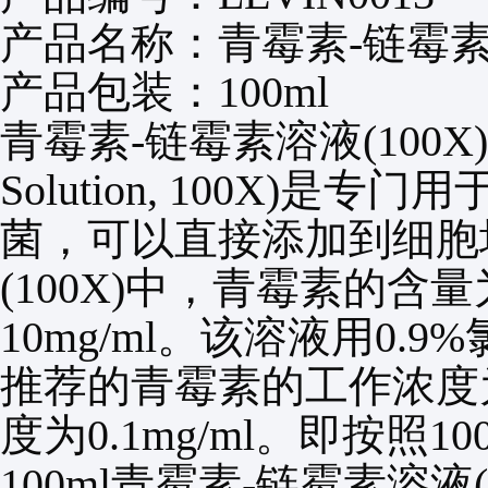
产品名称
：
青霉素
-
链霉
产品包装
：
100ml
青霉素
-
链霉素溶液
(100X)
Solution, 100X)
是专门用
菌，可以直接添加到细胞
(100X)
中，青霉素的含量
10mg/ml
。该溶液用
0.9%
推荐的青霉素的工作浓度
度为
0.1mg/ml
。即按照
10
100ml
青霉素
-
链霉素溶液