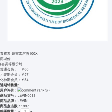
青霉素-链霉素溶液100X
商城价
(会员等级价
V
)
普通会员：
￥60
元婴期会员：
￥57
化神期会员：
￥54
近期销售量
5
用户评价：
(
)
商品货号：
LEVIN0013
商品品牌：
LEVIN
商品点击数：
1997
购买数量：
-
+