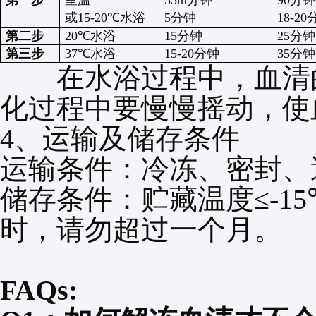
第一步
室温
35m
分钟
90
分钟
或
15-20℃
水浴
5
分钟
18-20
第二步
20℃
水浴
15
分钟
25
分钟
第三步
37℃
水浴
15-20
分钟
35
分钟
在水浴过程中，血清的
化过程中要慢慢摇动，使
4
、运输及储存条件
运输条件：冷冻、密封、
储存条件：贮藏温度
≤-1
时，请勿超过一个月。
FAQs: