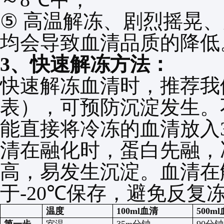
⑤
高温解冻、剧烈摇晃、
均会导致血清品质的降低
3
、快速解冻方法：
快速解冻血清时，推荐我
表），可预防沉淀发生。
能直接将冷冻的血清放入
清在融化时，蛋白先融，
高，易发生沉淀。血清在
于
-20℃
保存，避免反复
温度
100ml
血清
500ml