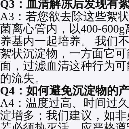
Q3
：血清解冻后发现有
A3
：若您欲去除这些絮
菌离心管内，以
400-600g
养基内一起培养。
我们
絮状沉淀物，一方面它可
面，过滤血清这种行为可
的流失。
Q4
：如何避免沉淀物的
A4
：温度过高、时间过
淀增多；我们建议，如非
若必须热灭活，应严格遵