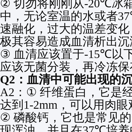
②
切勿将刚刚从
-20℃
冰
中，无论室温的水或者
3
速融化，过大的温差变化
极其容易造成血清析出沉
③
血清应该置于
-15℃
以
应该无菌分装，再冷冻保
Q2
：血清中可能出现的
A2
：
①
纤维蛋白，它是
达到
1-2mm
，可以用肉眼
②
磷酸钙，它也是常见的
现浑浊，并且在
37℃
培养