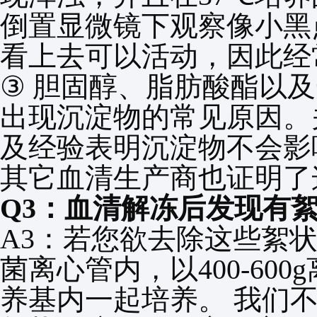
倒置显微镜下观察像小黑
看上去可以活动，因此经
③
胆固醇、脂肪酸酯以及
出现沉淀物的常见原因。
及经验表明沉淀物不会影
其它血清生产商也证明了
Q3
：血清解冻后发现有
A3
：若您欲去除这些絮
菌离心管内，以
400-600g
养基内一起培养。
我们