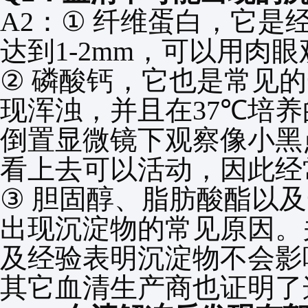
A2
：
①
纤维蛋白，它是
达到
1-2mm
，可以用肉眼
②
磷酸钙，它也是常见的
现浑浊，并且在
37℃
培养
倒置显微镜下观察像小黑
看上去可以活动，因此经
③
胆固醇、脂肪酸酯以及
出现沉淀物的常见原因。
及经验表明沉淀物不会影
其它血清生产商也证明了