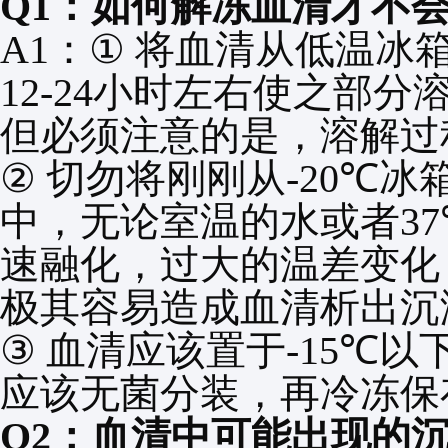
Q1
：如何解冻血清才不
A1
：
①
将血清从低温冰
12-24
小时左右使之部分
但必须注意的是，溶解过
②
切勿将刚刚从
-20℃
冰
中，无论室温的水或者
3
速融化，过大的温差变化
极其容易造成血清析出沉
③
血清应该置于
-15℃
以
应该无菌分装，再冷冻保
Q2
：血清中可能出现的