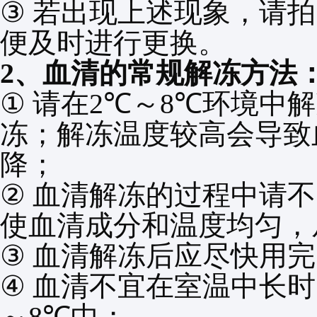
③
若出现上述现象，请拍
便及时进行更换。
2
、血清的常规解冻方法
①
请在
2℃
～
8℃
环境中解
冻；解冻温度较高会导致
降；
②
血清解冻的过程中请不
使血清成分和温度均匀，
③
血清解冻后应尽快用完
④
血清不宜在室温中长时
～
8℃
中；