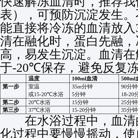
快速解冻血清时，推荐我
表），可预防沉淀发生。
能直接将冷冻的血清放入
清在融化时，蛋白先融，
高，易发生沉淀。血清在
于
-20℃
保存，避免反复
温度
100ml
血清
500ml
第一步
室温
35m
分钟
90
分钟
或
15-20℃
水浴
5
分钟
18-20
第二步
20℃
水浴
15
分钟
25
分钟
第三步
37℃
水浴
15-20
分钟
35
分钟
在水浴过程中，血清的
化过程中要慢慢摇动，使