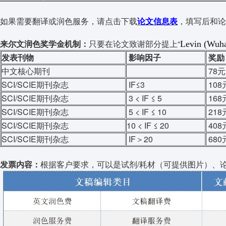
如果需要翻译或润色服务，请点击下载
论文信息表
，
填写后和论
来尔文润色奖学金机制：
只要在论文致谢部分提上“
Levin (Wuha
发表刊物
影响因子
奖励
中文核心期刊
78元
SCI/SCIE期刊杂志
IF≤3
108
SCI/SCIE期刊杂志
3 < IF ≤ 5
168
SCI/SCIE期刊杂志
5 < IF ≤ 10
218
SCI/SCIE期刊杂志
10 < IF ≤ 20
408
SCI/SCIE期刊杂志
IF＞20
680
发票内容：
根据客户要求，可以是试剂/耗材（可提供图片）、