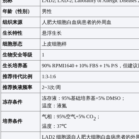
别称
LAD2; LAD-2; Laboratory of Allergic Diseases 
年龄（性别）
男性
组织来源
人肥大细胞白血病患者的外周血
生长特性
悬浮生长
细胞形态
上皮细胞样
生物安全等级
1
生长培养基
90%
RPMI1640
＋
10% FBS
＋
1% P/S
，
但
建议
推荐传代比例
1:
3
-1:
6
推荐换液频率
2~3
次
/
周
冻存液：
9
5%
基础培养基
+5% DMSO
；
冻存条件
温度：液氮
气相：
95
%
空气
+5% CO
；
2
培养条件
温度：
37℃
LAD2
细胞源自人肥大细胞白血病患者的外