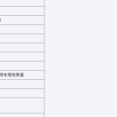
2
用
专用培养基