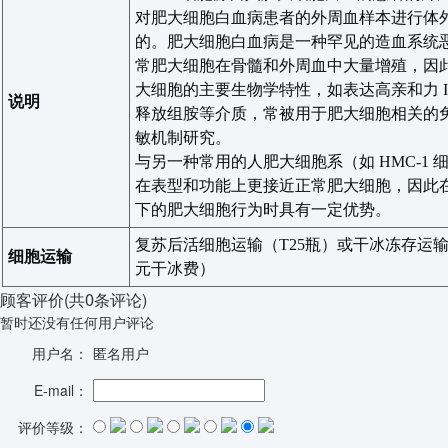
对肥大细胞白血病患者的外周血样本进行体
的。肥大细胞白血病是一种罕见的造血系统
常肥大细胞在骨髓和外周血中大量增殖，因
大细胞的主要生物学特性，如表达高亲和力
说明
释放组胺等介质，常被用于肥大细胞相关的
敏机制研究。
与另一种常用的人肥大细胞系（如
HMC-1
在表型和功能上更接近正常肥大细胞，因此
下的肥大细胞行为时具有一定优势。
复苏后活细胞运输（
T25
瓶）或干冰冻存运
细胞运输
元干冰费）
顾客评价
(共
0
条评论)
暂时还没有任何用户评论
用户名：
匿名用户
E-mail：
评价等级：