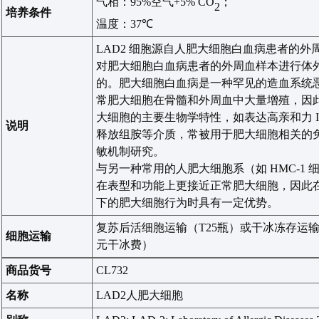
气相：
95
%
空气
+5% CO
；
2
培养条件
温度：
37℃
LAD2
细胞源自人肥大细胞白血病患者的外
对肥大细胞白血病患者的外周血样本进行体
的。肥大细胞白血病是一种罕见的造血系统
常肥大细胞在骨髓和外周血中大量增殖，因
大细胞的主要生物学特性，如表达高亲和力
说明
释放组胺等介质，常被用于肥大细胞相关的
敏机制研究。
与另一种常用的人肥大细胞系（如
HMC-1
在表型和功能上更接近正常肥大细胞，因此
下的肥大细胞行为时具有一定优势。
复苏后活细胞运输（
T25
瓶）或干冰冻存运
细胞运输
元干冰费）
商品货号
CL732
名称
LAD2
人肥大细胞