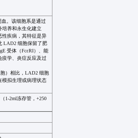
周血。该细胞系是通过
外培养和永生化建立
恶性疾病，其特征是异
此
LAD2
细胞保留了肥
IgE
受体（
FcεRI
）、能
免疫学、炎症反应及过
细胞）相比，
LAD2
细胞
在模拟生理或病理状态
输（
1-2ml
冻存管，
+250