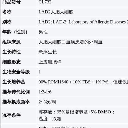
商品货号
CL732
名称
LAD2
人肥大细胞
别称
LAD2; LAD-2; Laboratory of Allergic Diseases 
年龄（性别）
男性
组织来源
人肥大细胞白血病患者的外周血
生长特性
悬浮生长
细胞形态
上皮细胞样
生物安全等级
1
生长培养基
90%
RPMI1640
＋
10% FBS
＋
1% P/S
，
但
建议
推荐传代比例
1:
3
-1:
6
推荐换液频率
2~3
次
/
周
冻存液：
9
5%
基础培养基
+5% DMSO
；
冻存条件
温度：液氮