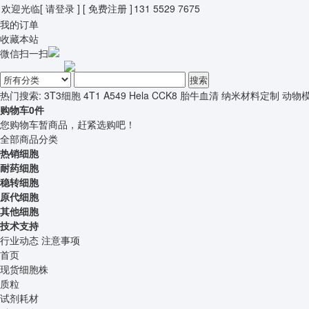
欢迎光临
[ 请登录 ]
[ 免费注册 ]
131 5529 7675
我的订单
收藏本站
微信扫一扫
搜索
热门搜索:
3T3细胞
4T1
A549
Hela
CCK8
胎牛血清
纳米材料定制
动物
购物车
0
件
您购物车暂商品，赶紧选购吧！
全部商品分类
热销细胞
耐药细胞
稳转细胞
原代细胞
其他细胞
技术支持
行业动态
注意事项
首页
现货细胞株
质粒
试剂耗材