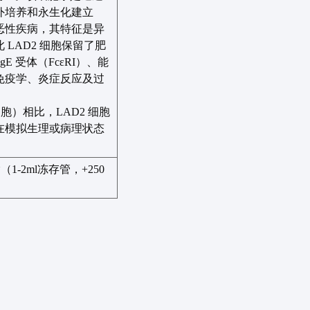
外培养和永生化建立
恶性疾病，其特征是异
此
LAD2
细胞保留了肥
IgE
受体（
FcεRI
）、能
免疫学、炎症反应及过
细胞）相比，
LAD2
细胞
在模拟生理或病理状态
输（
1-2ml
冻存管，
+250