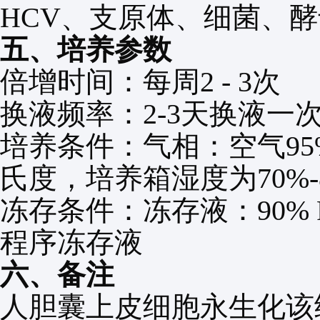
HCV
、支原体、细菌、酵
五、培养参数
倍增时间：每周
2
-
3
次
换液频率：
2-3
天换液一
培养条件：气相：空气
9
氏度，培养箱湿度为
70%
冻存条件：冻存液：
90% 
程序冻存液
六、备注
人胆囊上皮细胞永生化该