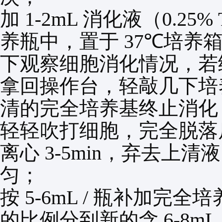
加
1-2mL
消化液（
0.25% 
养瓶中，置于
37℃
培养
下观察细胞消化情况，若
拿回操作台，轻敲几下培
清的完全培养基终止消化
轻轻吹打细胞，完全脱落
离心
3-5min
，弃去上清
匀；
按
5-6mL /
瓶补加完全培
的比例分到新的含
6-8mL