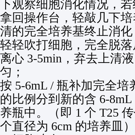
下观察细胞消化情况，若
拿回操作台，轻敲几下培
清的完全培养基终止消化
轻轻吹打细胞，完全脱落
离心
3-5min
，弃去上清
匀；
按
5-6mL /
瓶补加完全培
的比例分到新的含
6-8mL
养瓶中。（即
1
个
T25
传
个直径为
6cm
的培养皿