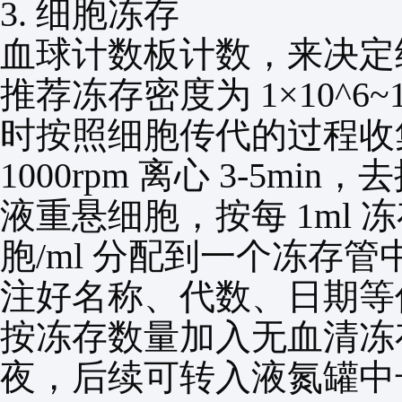
3.
细胞冻存
血球计数板计数，来决定
推荐冻存密度为
1×10^6~
时按照细胞传代的过程收
1000rpm
离心
3-5min
，去
液重悬细胞，按每
1ml
冻
胞
/ml
分配到一个冻存管
注好名称、代数、日期等
按冻存数量加入无血清冻
夜，后续可转入液氮罐中