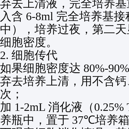
弃去上清液，完全培养基
入含
6-8ml
完全培养基接
中），培养过夜，第二天
细胞密度。
2.
细胞传代
如果细胞密度达
80%-90
弃去培养上清，用不含钙
次；
加
1-2mL
消化液（
0.25% 
养瓶中，置于
37℃
培养