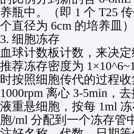
养瓶中。（即
1
个
T25
传
个直径为
6cm
的培养皿
3.
细胞冻存
血球计数板计数，来决定
推荐冻存密度为
1×10^6~
时按照细胞传代的过程收
1000rpm
离心
3-5min
，去
液重悬细胞，按每
1ml
冻
胞
/ml
分配到一个冻存管
注好名称、代数、日期等