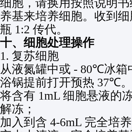
细胞，请换用按照说明书
养基来培养细胞。收到细
瓶
1:2
传代。
十、细胞处理操作
1.
复苏细胞
从液氮罐中或
- 80℃
冰箱
浴锅提前打开预热
37℃
将含有
1mL
细胞悬液的
解冻；
加入到含
4-6mL
完全培养