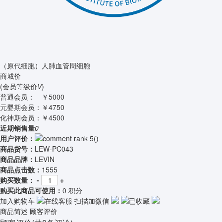
（原代细胞）人肺血管周细胞
商城价
(会员等级价
V
)
普通会员：
￥5000
元婴期会员：
￥4750
化神期会员：
￥4500
近期销售量
0
用户评价：
(
)
商品货号：
LEW-PC043
商品品牌：
LEVIN
商品点击数：
1555
购买数量：
-
+
购买此商品可使用：
0 积分
加入购物车
在线客服
扫描加微信
已收藏
商品简述
顾客评价