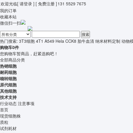
欢迎光临
[ 请登录 ]
[ 免费注册 ]
131 5529 7675
我的订单
收藏本站
微信扫一扫
搜索
热门搜索:
3T3细胞
4T1
A549
Hela
CCK8
胎牛血清
纳米材料定制
动物
购物车
0
件
您购物车暂商品，赶紧选购吧！
全部商品分类
热销细胞
耐药细胞
稳转细胞
原代细胞
其他细胞
技术支持
行业动态
注意事项
首页
现货细胞株
质粒
试剂耗材