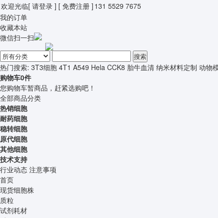
欢迎光临
[ 请登录 ]
[ 免费注册 ]
131 5529 7675
我的订单
收藏本站
微信扫一扫
搜索
热门搜索:
3T3细胞
4T1
A549
Hela
CCK8
胎牛血清
纳米材料定制
动物
购物车
0
件
您购物车暂商品，赶紧选购吧！
全部商品分类
热销细胞
耐药细胞
稳转细胞
原代细胞
其他细胞
技术支持
行业动态
注意事项
首页
现货细胞株
质粒
试剂耗材