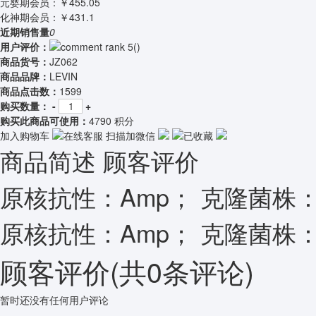
元婴期会员：
￥455.05
化神期会员：
￥431.1
近期销售量
0
用户评价：
(
)
商品货号：
JZ062
商品品牌：
LEVIN
商品点击数：
1599
购买数量：
-
+
购买此商品可使用：
4790 积分
加入购物车
在线客服
扫描加微信
已收藏
商品简述
顾客评价
原核抗性：Amp； 克隆菌株：S
原核抗性：Amp； 克隆菌株：S
顾客评价
(共
0
条评论)
暂时还没有任何用户评论