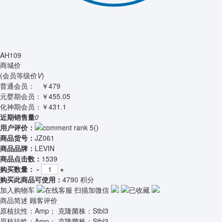
AH109
商城价
(会员等级价
V
)
普通会员：
￥479
元婴期会员：
￥455.05
化神期会员：
￥431.1
近期销售量
0
用户评价：
(
)
商品货号：
JZ061
商品品牌：
LEVIN
商品点击数：
1539
购买数量：
-
+
购买此商品可使用：
4790 积分
加入购物车
在线客服
扫描加微信
已收藏
商品简述
顾客评价
原核抗性：Amp； 克隆菌株：Stbl3
原核抗性：Amp； 克隆菌株：Stbl3