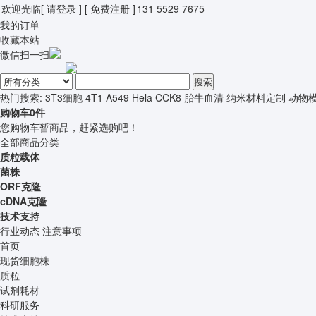
欢迎光临
[ 请登录 ]
[ 免费注册 ]
131 5529 7675
我的订单
收藏本站
微信扫一扫
搜索
热门搜索:
3T3细胞
4T1
A549
Hela
CCK8
胎牛血清
纳米材料定制
动物
购物车
0
件
您购物车暂商品，赶紧选购吧！
全部商品分类
质粒载体
菌株
ORF克隆
cDNA克隆
技术支持
行业动态
注意事项
首页
现货细胞株
质粒
试剂耗材
科研服务