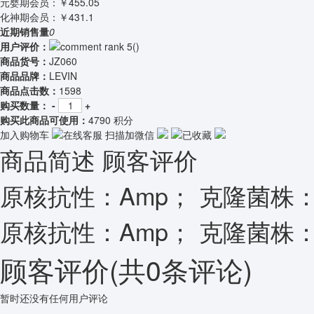
元婴期会员：
￥455.05
化神期会员：
￥431.1
近期销售量
0
用户评价：
(
)
商品货号：
JZ060
商品品牌：
LEVIN
商品点击数：
1598
购买数量：
-
+
购买此商品可使用：
4790 积分
加入购物车
在线客服
扫描加微信
已收藏
商品简述
顾客评价
原核抗性：Amp； 克隆菌株：NE
原核抗性：Amp； 克隆菌株：NE
顾客评价
(共
0
条评论)
暂时还没有任何用户评论