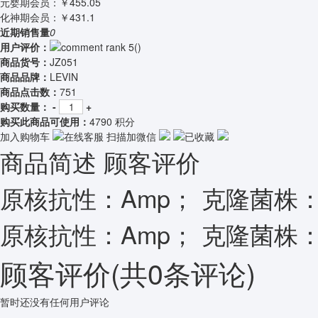
元婴期会员：
￥455.05
化神期会员：
￥431.1
近期销售量
0
用户评价：
(
)
商品货号：
JZ051
商品品牌：
LEVIN
商品点击数：
751
购买数量：
-
+
购买此商品可使用：
4790 积分
加入购物车
在线客服
扫描加微信
已收藏
商品简述
顾客评价
原核抗性：Amp； 克隆菌株：S
原核抗性：Amp； 克隆菌株：S
顾客评价
(共
0
条评论)
暂时还没有任何用户评论