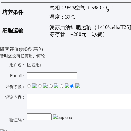
气相：
95%
空气
+ 5% CO
；
2
培养条件
温度：
37℃
复苏后活细胞运输（
1×10⁶cells/
T25
细胞运输
冻存管，
+280
元干冰费）
顾客评价
(共
0
条评论)
暂时还没有任何用户评论
用户名：
匿名用户
E-mail：
评价等级：
评论内容：
验证码：