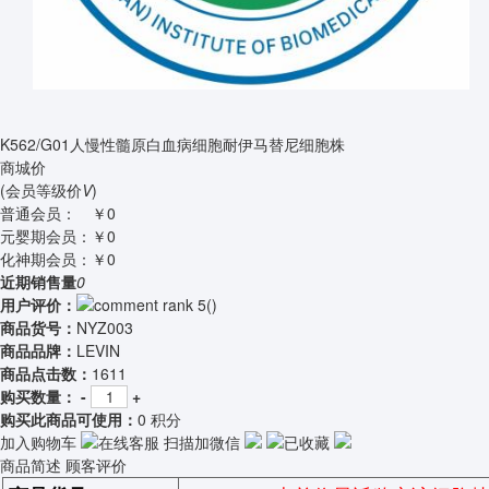
K562/G01人慢性髓原白血病细胞耐伊马替尼细胞株
商城价
(会员等级价
V
)
普通会员：
￥0
元婴期会员：
￥0
化神期会员：
￥0
近期销售量
0
用户评价：
(
)
商品货号：
NYZ003
商品品牌：
LEVIN
商品点击数：
1611
购买数量：
-
+
购买此商品可使用：
0 积分
加入购物车
在线客服
扫描加微信
已收藏
商品简述
顾客评价