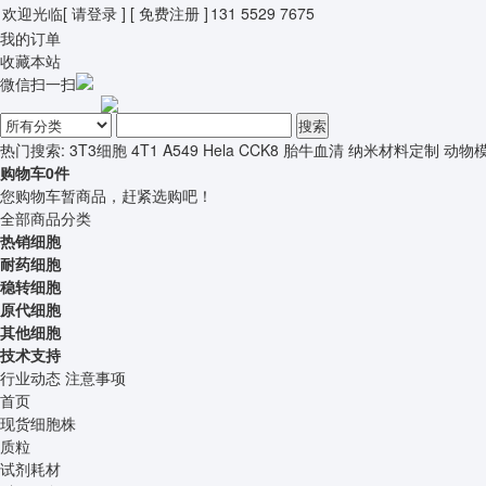
欢迎光临
[ 请登录 ]
[ 免费注册 ]
131 5529 7675
我的订单
收藏本站
微信扫一扫
搜索
热门搜索:
3T3细胞
4T1
A549
Hela
CCK8
胎牛血清
纳米材料定制
动物
购物车
0
件
您购物车暂商品，赶紧选购吧！
全部商品分类
热销细胞
耐药细胞
稳转细胞
原代细胞
其他细胞
技术支持
行业动态
注意事项
首页
现货细胞株
质粒
试剂耗材