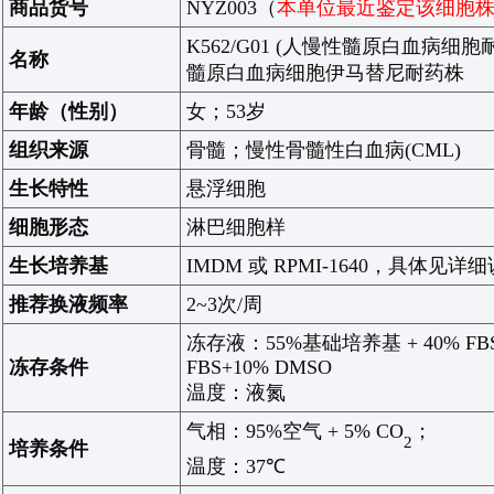
商品货号
NYZ003（
本单位最近鉴定该细胞
K562/G01 (
人慢性髓原白血病细胞
名称
髓原白血病细胞伊马替尼
耐药
株
年龄（性别）
女；
53
岁
组织来源
骨髓；慢性骨髓性白血病
(CML)
生长特性
悬浮细胞
细胞形态
淋巴细胞样
生长培养基
IMDM
或
RPMI-1640，
具体见详细
推荐换液频率
2~3
次
/
周
冻存液：
55%
基础培养基
+ 40% FB
冻存条件
FBS+10% DMSO
温度：液氮
气相：
95%
空气
+ 5% CO
；
2
培养条件
温度：
37℃