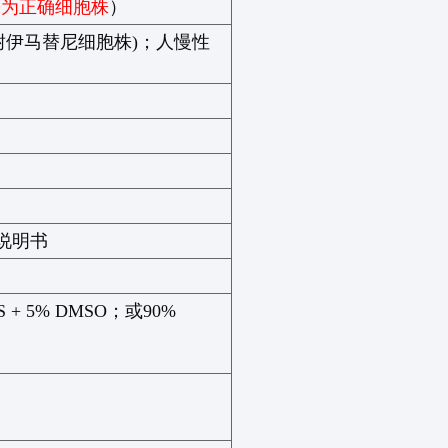
株为正确细胞株
）
耐伊马替尼细胞株
)
；
人慢性
说明书
S + 5% DMSO
；或
90%