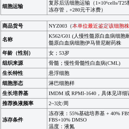
复苏后活细胞运输（
1×10⁶cells/
T25
细胞运输
冻存管，
+280
元干冰费）
商品货号
NYZ003（
本单位最近鉴定该细胞
K562/G01 (
人慢性髓原白血病细胞
名称
髓原白血病细胞伊马替尼
耐药
株
年龄（性别）
女；
53
岁
组织来源
骨髓；慢性骨髓性白血病
(CML)
生长特性
悬浮细胞
细胞形态
淋巴细胞样
生长培养基
IMDM
或
RPMI-1640，
具体见详细
推荐换液频率
2~3
次
/
周
冻存液：
55%
基础培养基
+ 40% FB
冻存条件
FBS+10% DMSO
温度：液氮