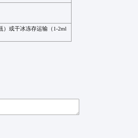
瓶）或干冰冻存运输（
1-2ml