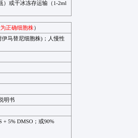
瓶）或干冰冻存运输（
1-2ml
株为正确细胞株
）
耐伊马替尼细胞株
)
；
人慢性
说明书
S + 5% DMSO
；或
90%