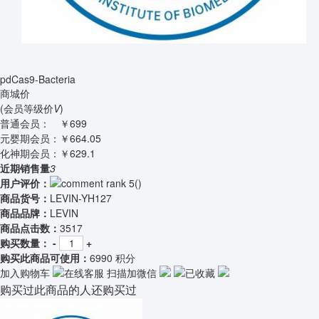
pdCas9-Bacteria
商城价
(会员等级价
V
)
普通会员：
￥699
元婴期会员：
￥664.05
化神期会员：
￥629.1
近期销售量
3
用户评价：
(
)
商品货号：
LEVIN-YH127
商品品牌：
LEVIN
商品点击数：
3517
购买数量：
-
+
购买此商品可使用：
6990 积分
加入购物车
在线客服
扫描加微信
已收藏
购买过此商品的人还购买过