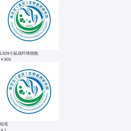
L929小鼠成纤维细胞
￥900
铅笔
￥1