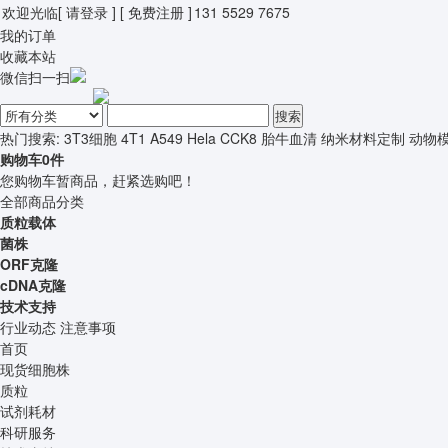
欢迎光临
[ 请登录 ]
[ 免费注册 ]
131 5529 7675
我的订单
收藏本站
微信扫一扫
搜索
热门搜索:
3T3细胞
4T1
A549
Hela
CCK8
胎牛血清
纳米材料定制
动物
购物车
0
件
您购物车暂商品，赶紧选购吧！
全部商品分类
质粒载体
菌株
ORF克隆
cDNA克隆
技术支持
行业动态
注意事项
首页
现货细胞株
质粒
试剂耗材
科研服务