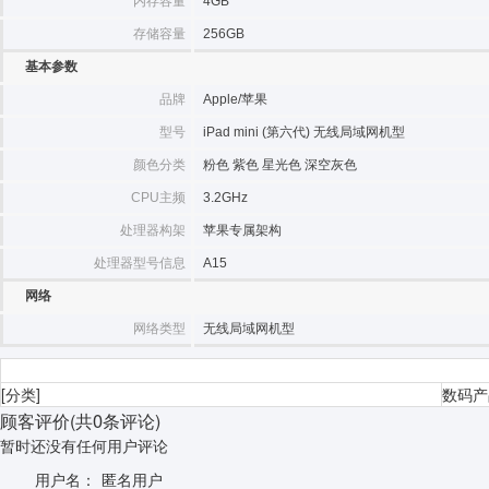
内存容量
4GB
存储容量
256GB
基本参数
品牌
Apple/苹果
型号
iPad mini (第六代) 无线局域网机型
颜色分类
粉色 紫色 星光色 深空灰色
CPU主频
3.2GHz
处理器构架
苹果专属架构
处理器型号信息
A15
网络
网络类型
无线局域网机型
[分类]
数码产
顾客评价
(共
0
条评论)
暂时还没有任何用户评论
用户名：
匿名用户