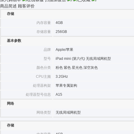
商品简述
顾客评价
存储
内存容量
4GB
存储容量
256GB
基本参数
品牌
Apple/苹果
型号
iPad mini (第六代) 无线局域网机型
颜色分类
粉色 紫色 星光色 深空灰色
CPU主频
3.2GHz
处理器构架
苹果专属架构
处理器型号信息
A15
网络
网络类型
无线局域网机型
存储