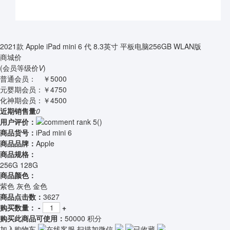
2021款 Apple iPad mini 6 代 8.3英寸 平板电脑256GB WLAN版
商城价
(会员等级价
V
)
普通会员：
￥5000
元婴期会员：
￥4750
化神期会员：
￥4500
近期销售量
0
用户评价：
(
)
商品货号：
iPad mini 6
商品品牌：
Apple
商品规格：
256G 128G
商品颜色：
紫色 灰色 金色
商品点击数：
3627
购买数量：
-
+
购买此商品可使用：
50000 积分
加入购物车
在线客服
扫描加微信
已收藏