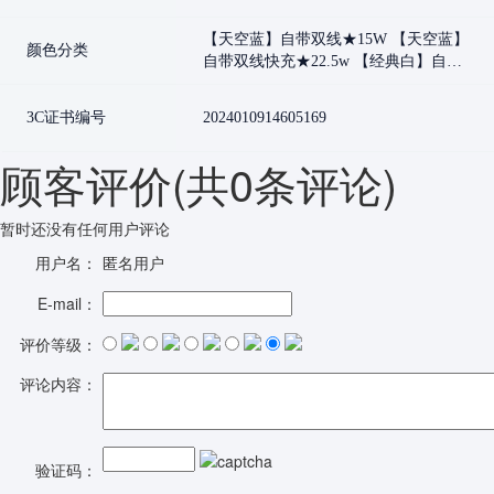
【天空蓝】自带双线★15W 【天空蓝】
颜色分类
自带双线快充★22.5w 【经典白】自带
双线★快充22.5w 【经典白】自带双线
快充★15W 【新款白色小巧屏显款★适
3C证书编号
2024010914605169
用苹果16全系列】★22.5w自带双线★P
D20W可充平板 【新款蓝色小巧屏显款
顾客评价
(共
0
条评论)
★适用苹果16全系列】★22.5w自带双
线★PD20W可充平板 【来图定制】经
典白自带双线快充★15w 【来图定制】
暂时还没有任何用户评论
经典白自带双线快充22.5w 【来图定
用户名：
匿名用户
制】天空蓝自带双线快充★15w 【来图
定制】天空蓝自带双线快充★22.5w
E-mail：
【来图定制蓝色】★自带双线快充★15
W 【芋泥紫】自带双线快充★15W
评价等级：
【芋泥紫】自带双线快充★22.5W 【少
女粉】自带双线快充★15W 【少女粉】
评论内容：
自带双线快充★22.5w
验证码：