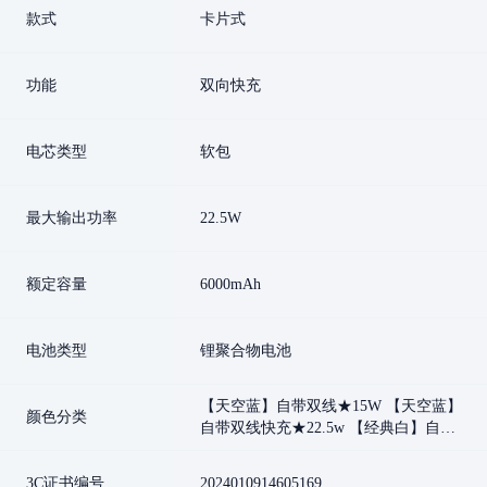
款式
卡片式
功能
双向快充
电芯类型
软包
最大输出功率
22.5W
额定容量
6000mAh
电池类型
锂聚合物电池
【天空蓝】自带双线★15W 【天空蓝】
颜色分类
自带双线快充★22.5w 【经典白】自带
双线★快充22.5w 【经典白】自带双线
快充★15W 【新款白色小巧屏显款★适
3C证书编号
2024010914605169