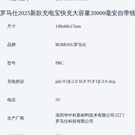
用苹果16全系列】★22.5w自带双线★P
D20W可充平板 【新款蓝色小巧屏显款
罗马仕2025新款充电宝快充大容量20000毫安自带线
★适用苹果16全系列】★22.5w自带双
线★PD20W可充平板 【来图定制】经
典白自带双线快充★15w 【来图定制】
尺寸
149x68x17mm
经典白自带双线快充22.5w 【来图定
制】天空蓝自带双线快充★15w 【来图
定制】天空蓝自带双线快充★22.5w
品牌
ROMOSS/罗马仕
【来图定制蓝色】★自带双线快充★15
W 【芋泥紫】自带双线快充★15W
【芋泥紫】自带双线快充★22.5W 【少
型号
PRC
女粉】自带双线快充★15W 【少女粉】
自带双线快充★22.5w
充电协议
pd2.0 QC2.0 SCP FCP QC3.0 sfcp
电压
5V
深圳华中科新材料技术有限公司/江门
生产厂商
罗马仕科技有限公司