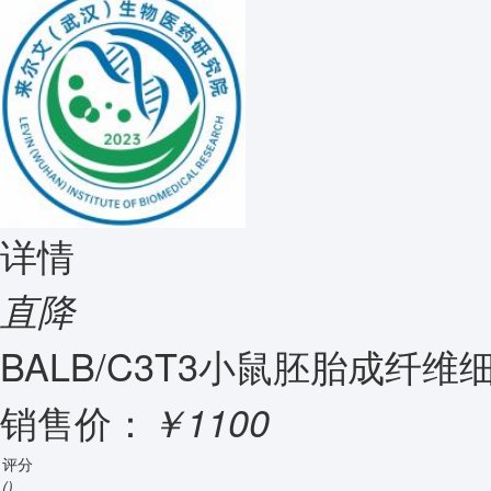
详情
直降
BALB/C3T3小鼠胚胎成纤维
销售价：
￥1100
评分
()