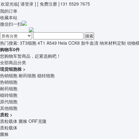
欢迎光临
[ 请登录 ]
[ 免费注册 ]
131 5529 7675
我的订单
收藏本站
微信扫一扫
搜索
热门搜索:
3T3细胞
4T1
A549
Hela
CCK8
胎牛血清
纳米材料定制
动物
购物车
0
件
您购物车暂商品，赶紧选购吧！
全部商品分类
现货细胞株
>
热销细胞
耐药细胞
稳转细胞
热销细胞
耐药细胞
稳转细胞
原代细胞
其他细胞
质粒
>
质粒载体
菌株
ORF克隆
质粒载体
菌株