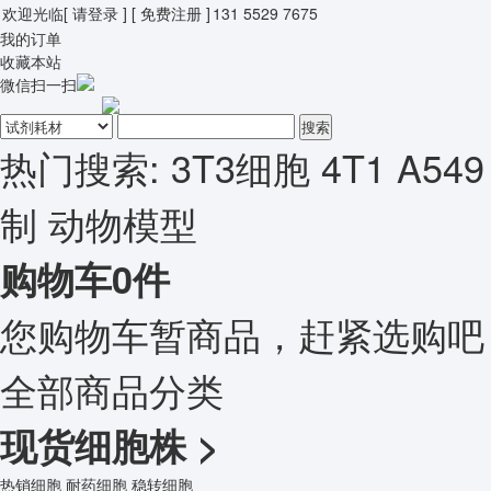
欢迎光临
[ 请登录 ]
[ 免费注册 ]
131 5529 7675
我的订单
收藏本站
微信扫一扫
搜索
热门搜索:
3T3细胞
4T1
A549
制
动物模型
购物车
0
件
您购物车暂商品，赶紧选购吧
全部商品分类
现货细胞株
>
热销细胞
耐药细胞
稳转细胞