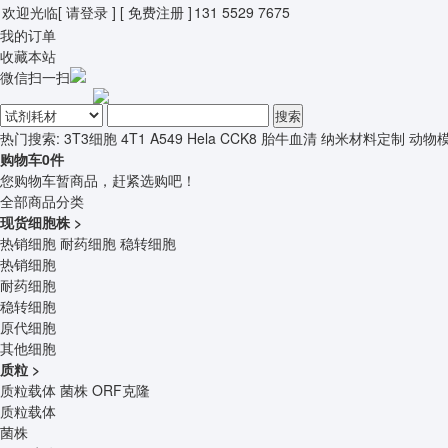
欢迎光临
[ 请登录 ]
[ 免费注册 ]
131 5529 7675
我的订单
收藏本站
微信扫一扫
搜索
热门搜索:
3T3细胞
4T1
A549
Hela
CCK8
胎牛血清
纳米材料定制
动物
购物车
0
件
您购物车暂商品，赶紧选购吧！
全部商品分类
现货细胞株
>
热销细胞
耐药细胞
稳转细胞
热销细胞
耐药细胞
稳转细胞
原代细胞
其他细胞
质粒
>
质粒载体
菌株
ORF克隆
质粒载体
菌株